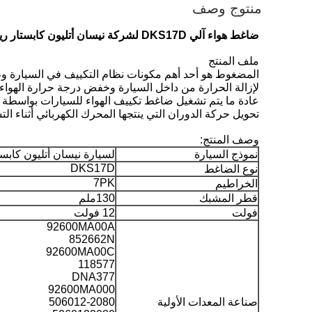
منتوج وصف
ضاغط هواء آلي DKS17D لشركة نيسان أتليون كابستار رينو ماكسيتي 92600MA00A 92600-MA00A
ملف المنتج
المضغوط هو أحد أهم مكونات نظام التكييف في السيارة وظ
لإزالة الحرارة من داخل السيارة وخفض درجة حرارة الهواء، 
عادة ما يتم تشغيل ضاغط تكييف الهواء للسيارات بواسطة 
تحويل حركة الدوران التي ينتجها المحرك الكهربائي أثناء ال
وصف المنتج:
نموذج السيارة
لسيارة نيسان أتليون كابس
DKS17D
نوع الضاغط
7PK
الخراطيم
قطر المشبك
130ملم
فولت
12 فولت
92600MA00A
852662N
92600MA00C
118577
DNA377
92600MA000
صناعة المعدات الأولية
506012-2080