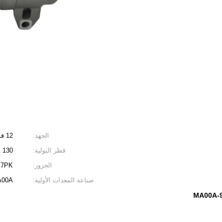
الجهد:
12 فولت
قطر البولية:
130
الحزوز:
7PK
صناعة المعدات الأولية:
MA00A
9