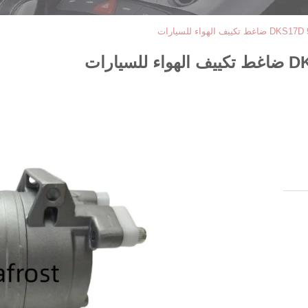
لهواء للسيارات
رات