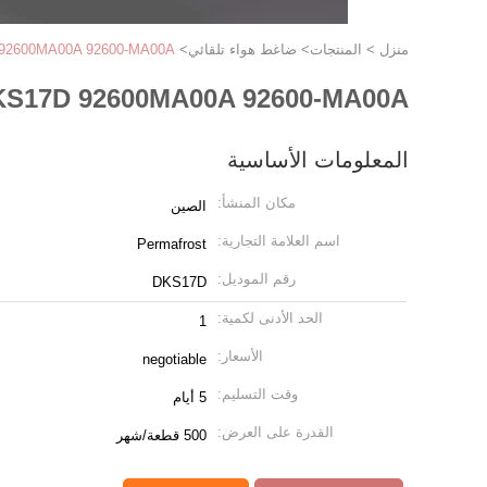
منزل
>
المنتجات
>
ضاغط هواء تلقائي
>
DKS17D 92600MA00A 92600-MA00A ضاغط تكييف ا
DKS17D 92600MA00A 92600-MA00A ضاغط تكييف الهواء للسيا
المعلومات الأساسية
مكان المنشأ:
الصين
اسم العلامة التجارية:
Permafrost
رقم الموديل:
DKS17D
الحد الأدنى لكمية:
1
الأسعار:
negotiable
وقت التسليم:
5 أيام
القدرة على العرض:
500 قطعة/شهر