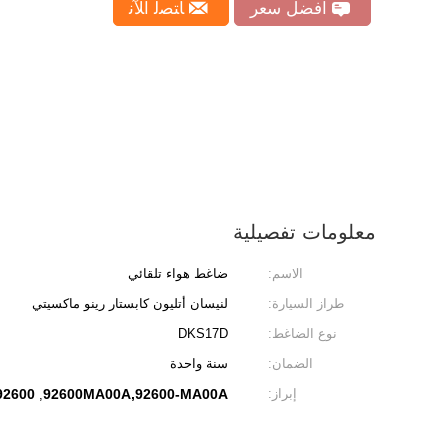
افضل سعر
ﺎﺘﺼﻟ ﺍﻶﻧ
معلومات تفصيلية
الاسم:
ضاغط هواء تلقائي
طراز السيارة:
لنيسان أتليون كابستار رينو ماكسيتي
نوع الضاغط:
DKS17D
الضمان:
سنة واحدة
إبراز:
92600MA00A,92600-MA00A
2600-MA00A
,