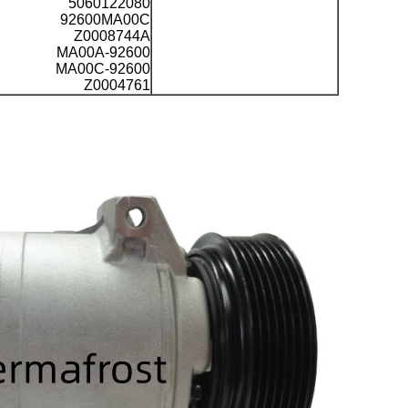
5060122080
92600MA00C
Z0008744A
92600-MA00A
92600-MA00C
Z0004761