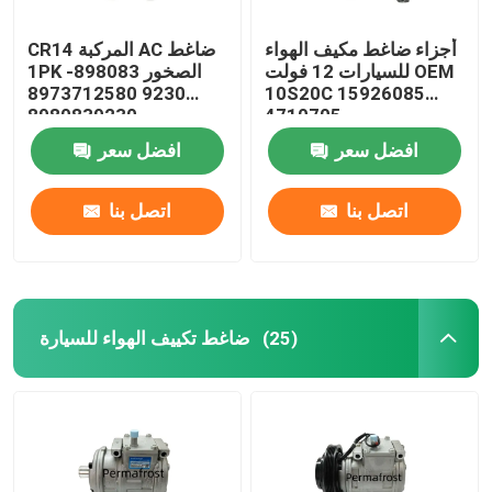
أجزاء ضاغط مكيف الهواء
CR14 المركبة AC ضاغط
للسيارات 12 فولت OEM
1PK الصخور 898083-
9230 8973712580
10S20C 15926085
8980839230
4710705
افضل سعر
افضل سعر
اتصل بنا
اتصل بنا
ضاغط تكييف الهواء للسيارة
(25)