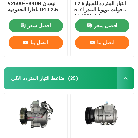
التيار المتردد للسيارة 12
92600-EB40B نيسان
فولت تويوتا التندرا 5.7
نافارا الحدودية D40 2.5
4.6 157325
افضل سعر
افضل سعر
اتصل بنا
اتصل بنا
ضاغط التيار المتردد الآلي
(35)