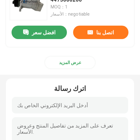
MOQ：1
الأسعار：negotiable
ضاغط AC الحافلة
اتصل بنا
افضل سعر
صمام التحكم في ضاغط التيار المتردد
قابض ضاغط التيار المتردد
عرض المزيد
ضاغط هواء كهربائي
اترك رسالة
أجزاء ضاغط التيار المتردد