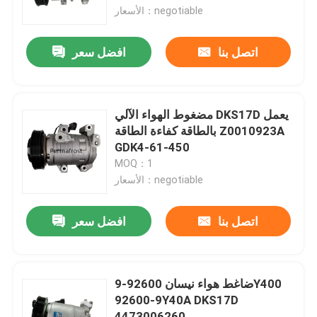
الأسعار：negotiable
المنتجات
اتصل بنا
افضل سعر
ضاغط مكيف السيارة
مضغوط الهواء الآلي DKS17D يعمل
ضاغط التيار المتردد الآلي
بالطاقة كفاءة الطاقة Z0010923A
GDK4-61-450
MOQ：1
ضاغط مكيف الهواء
الأسعار：negotiable
ضاغط هواء تلقائي
اتصل بنا
افضل سعر
ضاغط مكيف الهواء للمركبة
ضاغط هواء نيسان 92600-9Y400
92600-9Y40A DKS17D
ضاغط تكييف الهواء للسيارة
4473006260