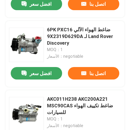
اتصل بنا
افضل سعر
6PK PXC16 ضاغط الهواء الآلي
9X2319D629DA لـ Land Rover
Discovery
MOQ：1
الأسعار：negotiable
اتصل بنا
افضل سعر
AKC011H238 AKC200A221
MSC90CAS ضاغط تكييف الهواء
للسيارات
MOQ：1
الأسعار：negotiable