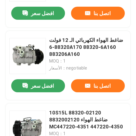
اتصل بنا
افضل سعر
ضاغط الهواء الكهربائي الـ 12 فولت
88320-6A170 88320-6A160
883206A160
MOQ：1
الأسعار：negotiable
اتصل بنا
افضل سعر
منزل
10S15L 88320-02120
حول بنا
8832002120 ضاغط الهواء
MC447220-4351 447220-4350
إتصال
MOQ：1