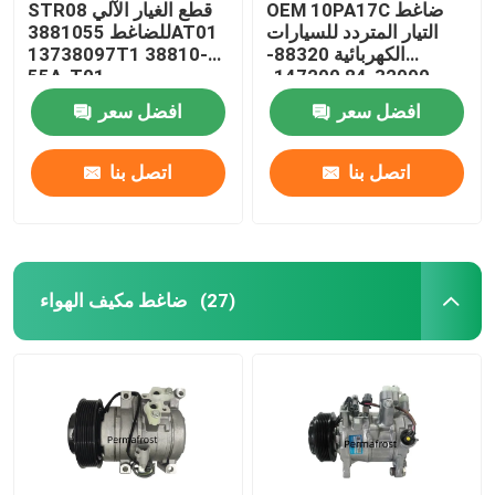
OEM 10PA17C ضاغط
STR08 قطع الغيار الآلي
التيار المتردد للسيارات
للضاغط 3881055AT01
الكهربائية 88320-
13738097T1 38810-
55A-T01
32090-84 147200-
4500
افضل سعر
افضل سعر
اتصل بنا
اتصل بنا
ضاغط مكيف الهواء
(27)