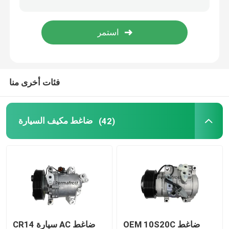
فئات أخرى منا
ضاغط مكيف السيارة
(42)
OEM 10S20C ضاغط
CR14 سيارة AC ضاغط