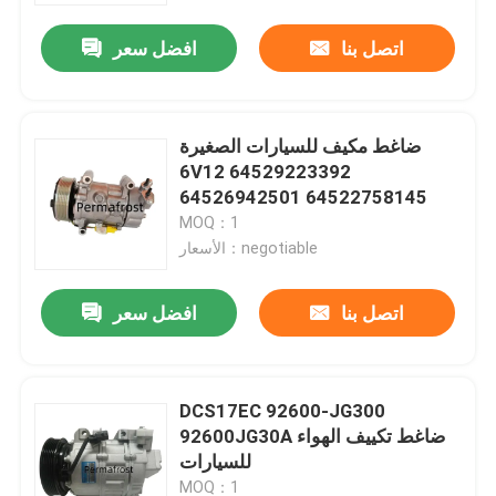
اتصل بنا
افضل سعر
ضاغط مكيف للسيارات الصغيرة
6V12 64529223392
64526942501 64522758145
MOQ：1
الأسعار：negotiable
اتصل بنا
افضل سعر
منزل
DCS17EC 92600-JG300
حول بنا
92600JG30A ضاغط تكييف الهواء
للسيارات
إتصال
MOQ：1