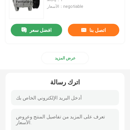
الأسعار：negotiable
ضاغط AC الحافلة
اتصل بنا
افضل سعر
صمام التحكم في ضاغط التيار المتردد
قابض ضاغط التيار المتردد
عرض المزيد
ضاغط هواء كهربائي
اترك رسالة
أجزاء ضاغط التيار المتردد