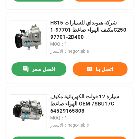
HS15 شركة هيونداي للسيارات
مكيف الهواء ضاغط 97701-1C250
97701-2D400
MOQ：1
الأسعار：negotiable
اتصل بنا
افضل سعر
سيارة 12 فولت الكهربائية مكيف
الهواء ضاغط OEM 7SBU17C
64529165808
MOQ：1
الأسعار：negotiable