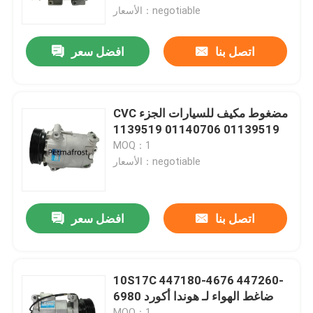
الأسعار：negotiable
المنتجات
اتصل بنا
افضل سعر
ضاغط مكيف السيارة
CVC مضغوط مكيف للسيارات الجزء
ضاغط التيار المتردد الآلي
01139519 01140706 1139519
MOQ：1
الأسعار：negotiable
ضاغط مكيف الهواء
ضاغط هواء تلقائي
اتصل بنا
افضل سعر
ضاغط مكيف الهواء للمركبة
10S17C 447180-4676 447260-
6980 ضاغط الهواء لـ هوندا أكورد
ضاغط تكييف الهواء للسيارة
MOQ：1