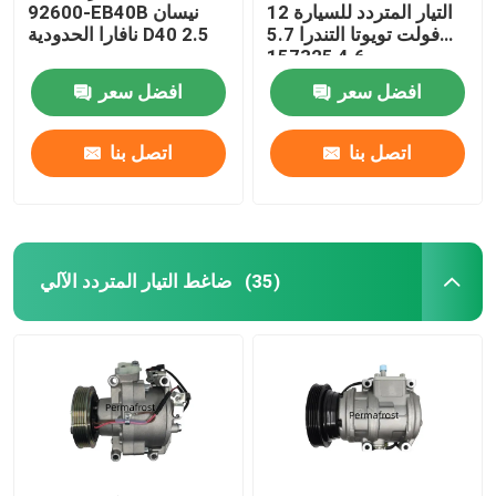
التيار المتردد للسيارة 12
92600-EB40B نيسان
فولت تويوتا التندرا 5.7
نافارا الحدودية D40 2.5
4.6 157325
افضل سعر
افضل سعر
اتصل بنا
اتصل بنا
ضاغط التيار المتردد الآلي
(35)