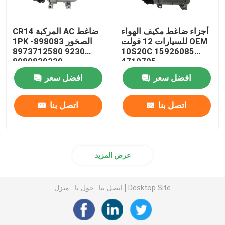
أجزاء ضاغط مكيف الهواء
CR14 المركبة AC ضاغط
للسيارات 12 فولت OEM
1PK الصخور 898083-
9230 8973712580
10S20C 15926085
8980839230
4710705
افضل سعر
افضل سعر
اتصل بنا
اتصل بنا
عرض المزيد
Desktop Site
اتصل بنا
حول نا
منزل