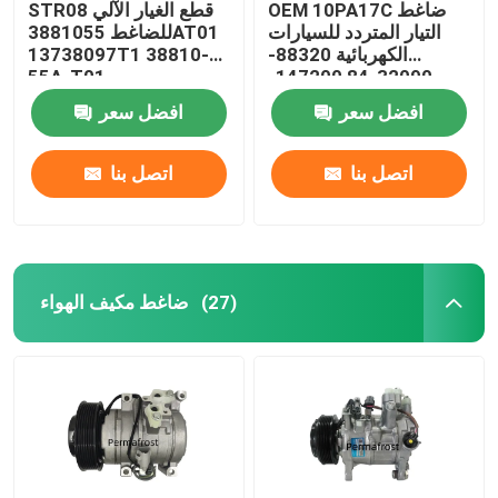
OEM 10PA17C ضاغط
STR08 قطع الغيار الآلي
التيار المتردد للسيارات
للضاغط 3881055AT01
الكهربائية 88320-
13738097T1 38810-
55A-T01
32090-84 147200-
4500
افضل سعر
افضل سعر
اتصل بنا
اتصل بنا
ضاغط مكيف الهواء
(27)