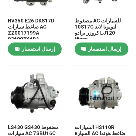
المنتجات
مضغوط AC للسيارات
NV350 E26 DKS17D
10S17C لتويوتا لاند
ضاغط سيارات AC
كروزر برادو LJ120
ZZ0017199A
ضاغط مكيف السيارة
926003XA0A
Hiace
إرسال استفسار
إرسال استفسار
ضاغط التيار المتردد الآلي
ضاغط مكيف الهواء
ضاغط هواء تلقائي
ضاغط مكيف الهواء للمركبة
السيارات HS110R
LS430 GS430 مضغوط
ضاغط تكييف الهواء للسيارة
السيارة AC ضاغط هوندا
سيارات AC 7SBU16C