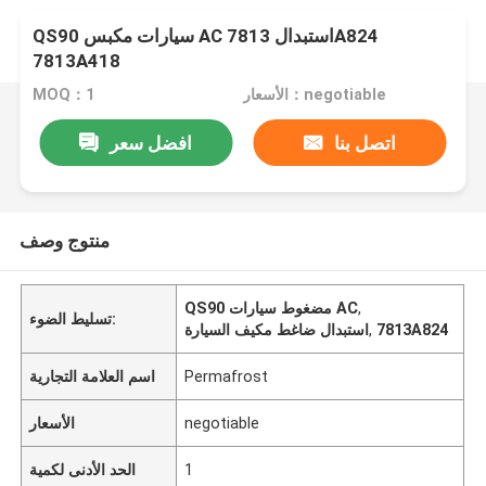
QS90 سيارات مكبس AC استبدال 7813A824
7813A418
الأسعار：negotiable
MOQ：1
اتصل بنا
افضل سعر
منتوج وصف
,
QS90 مضغوط سيارات AC
تسليط الضوء:
7813A824
,
استبدال ضاغط مكيف السيارة
Permafrost
اسم العلامة التجارية
negotiable
الأسعار
1
الحد الأدنى لكمية