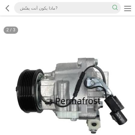
2
/
3