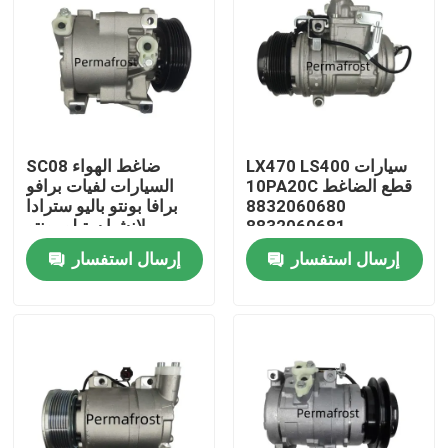
LX470 LS400 سيارات
SC08 ضاغط الهواء
10PA20C قطع الضاغط
السيارات لفيات برافو
8832060680
برافا بونتو باليو سترادا
8832060681
لانشيا ستيلو بونتو
442100-0281
إرسال استفسار
إرسال استفسار
442100-0284
447100-1560
منزل
حول بنا
إتصال