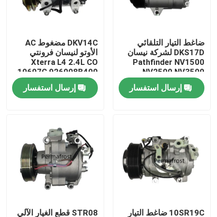
المنتجات
ضاغط التيار التلقائي
DKV14C مضغوط AC
DKS17D لشركة نيسان
الأوتو لنيسان فرونتي
ضاغط مكيف السيارة
Xterra L4 2.4L CO
Pathfinder NV1500
10607C 926008B400
NV2500 NV3500
92600-3S510
92600-ZL90B 92600-
إرسال استفسار
إرسال استفسار
ضاغط التيار المتردد الآلي
ZP80A
ضاغط مكيف الهواء
ضاغط هواء تلقائي
ضاغط مكيف الهواء للمركبة
ضاغط تكييف الهواء للسيارة
10SR19C ضاغط التيار
STR08 قطع الغيار الآلي