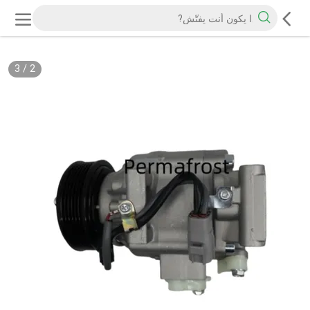
3
/
2