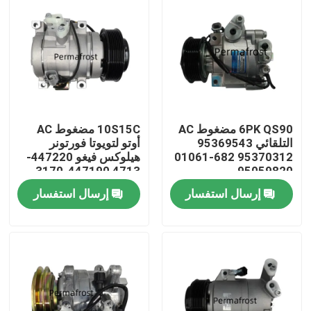
6PK QS90 مضغوط AC
10S15C مضغوط AC
التلقائي 95369543
أوتو لتويوتا فورتونر
95370312 682-01061
هيلوكس فيغو 447220-
4713 447190-3170
95059820
447190-3230
إرسال استفسار
إرسال استفسار
منزل
حول بنا
إتصال